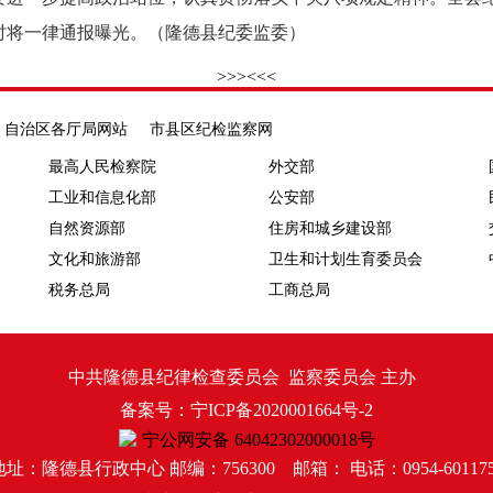
时将一律通报曝光。（隆德县纪委监委）
>>>
<<<
自治区各厅局网站
市县区纪检监察网
最高人民检察院
外交部
工业和信息化部
公安部
自然资源部
住房和城乡建设部
文化和旅游部
卫生和计划生育委员会
税务总局
工商总局
中共隆德县纪律检查委员会 监察委员会 主办
备案号：宁ICP备2020001664号-2
宁公网安备 64042302000018号
地址：隆德县行政中心 邮编：756300 邮箱： 电话：0954-601175