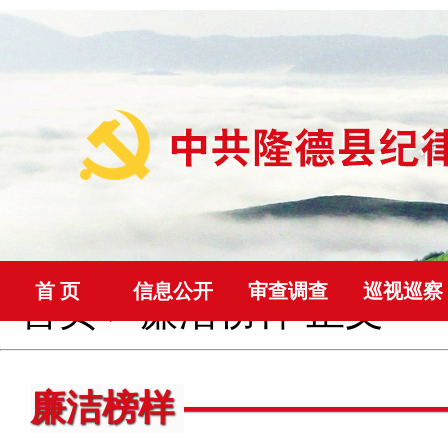
首 页
信息公开
审查调查
巡视巡察
首页
>
廉洁榜样
正文
廉洁榜样