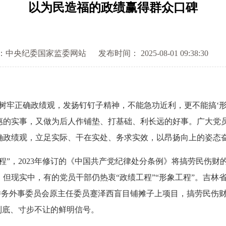
以为民造福的政绩赢得群众口碑
：中央纪委国家监委网站
发布时间： 2025-08-01 09:38:30
正确政绩观，发扬钉钉子精神，不能急功近利，更不能搞‘形象
惠的实事，又做为后人作铺垫、打基础、利长远的好事。广大党
确政绩观，立足实际、干在实处、务求实效，以昂扬向上的姿态
，2023年修订的《中国共产党纪律处分条例》将搞劳民伤财的
但现实中，有的党员干部仍热衷“政绩工程”“形象工程”。吉林
教侨务外事委员会原主任委员蹇泽西盲目铺摊子上项目，搞劳民伤
到底、寸步不让的鲜明信号。