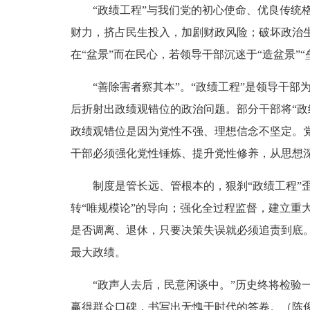
“政绩工程”与我们党的初心使命、优良传统格
财力，挤占民生投入，加剧财政风险；破坏政治
在“盆景”而在民心，若领导干部沉迷于“造盆景”
“善除害者察其本”。“政绩工程”是领导干部为
后折射出政绩观错位的政治问题。部分干部将“政
政绩观错位是因为党性不强、理想信念不坚定。
干部必须强化党性锤炼、提升党性修养，从思想
制度是管长远、管根本的，狠刹“政绩工程”歪
转“唯规模论”的导向；强化全过程监督，建立
是否调离、退休，只要决策失误就必须追责到底。
最大政绩。
“政声人去后，民意闲谈中。”历史终将检验一
赢得群众口碑，书写出无愧于时代的答卷。（陈