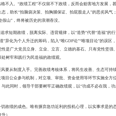
格不入。“政绩工程”不仅留不下政绩，反而会贻害地方发展，
生态，助长“拍脑袋决策、拍胸脯保证、拍屁股走人”的恶劣风气
“垒假山”，终将被历史的浪潮吞没。
追求短期政绩，脱离实际、违背规律，以“造势”代替“造福”的行
绩”异化为个人升迁的筹码，陷入“唯GDP论”“唯项目论”的误
党性是广大党员立身、立业、立言、立德的基石。只有党性坚强
深处树牢和践行为民造福的政绩观。
风要从制度入手。完善政绩考核体系，将民生改善、生态可持
重大项目公众参与机制，对立项、审批、资金使用等环节实施全方
与此同时，领导干部要树牢正确政绩观，以“功成不必在我，功成
切政绩的成色。唯有摒弃急功近利的投机心理，以实事求是的态
俊升）