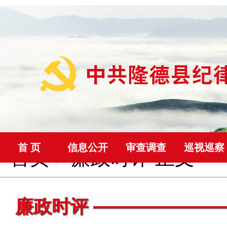
首 页
信息公开
审查调查
巡视巡察
首页
>
廉政时评
正文
廉政时评