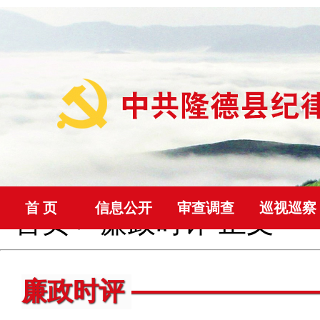
首 页
信息公开
审查调查
巡视巡察
首页
>
廉政时评
正文
廉政时评