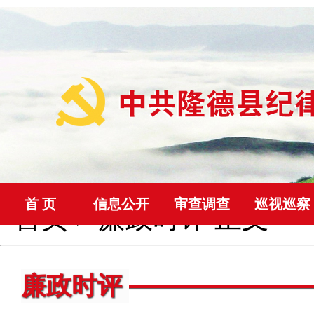
首 页
信息公开
审查调查
巡视巡察
首页
>
廉政时评
正文
廉政时评