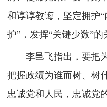
和谆谆教诲，坚定拥护“
护”，发挥“关键少数”
李邑飞指出，要把为
把握政绩为谁而树、树
忠诚党和人民，忠诚党